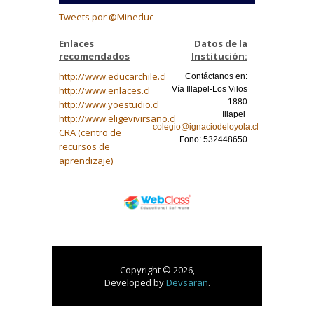
Tweets por @Mineduc
Enlaces
Datos de la
recomendados
Institución:
http://www.educarchile.cl
Contáctanos en:
http://www.enlaces.cl
Vía Illapel-Los Vilos
1880
http://www.yoestudio.cl
Illapel
http://www.eligevivirsano.cl
colegio@ignaciodeloyola.cl
CRA (centro de
Fono: 532448650
recursos de
aprendizaje)
Copyright © 2026,
Developed by
Devsaran
.